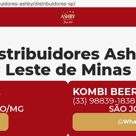
buidores-ashby/distribuidores-sp/
stribuidores As
Leste de Minas
L
KOMBI BEE
(33) 98839-1838
NO/MG
SÃO J
Wha