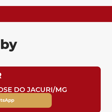
hby
R
OSE DO JACURI/MG
tsApp