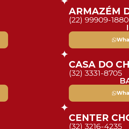
ARMAZÉM D
(22) 99909-1880
Wha
CASA DO C
(32) 3331-8705
B
Wha
CENTER CH
(32) 3216-4235