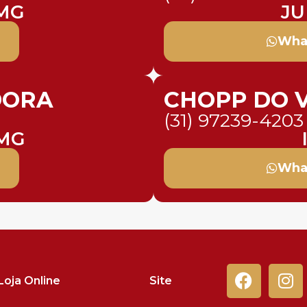
MG
JU
Wha
DORA
CHOPP DO 
(31) 97239-4203
MG
Wha
Loja Online
Site