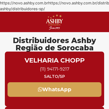
https://novo.ashby.com.brhttps://novo.ashby.com.br/distri
ashby/distribuidores-sp/
Distribuidores Ashby
Região de Sorocaba
VELHARIA CHOPP
(11) 94171-9217
SALTO/SP
WhatsApp