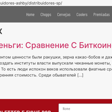
buidores-ashby/distribuidores-sp/
Home
Chopps
Cervejas
Coolers
Premiadas
х
еньги: Сравнение С Биткои
ентом ценности были ракушки, зерна какао-бобов и даж
оздать институты власти выпускали чеканные монеты,
 То есть люди испокон веков использовали фиатные ср
ренняя стоимость. Среди обывателей […]