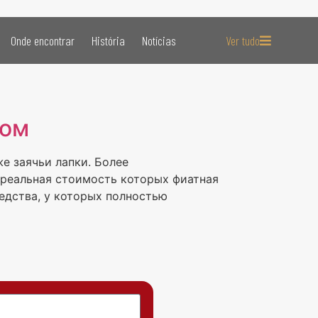
Onde encontrar
História
Notícias
Ver tudo
ном
е заячьи лапки. Более
 реальная стоимость которых фиатная
едства, у которых полностью