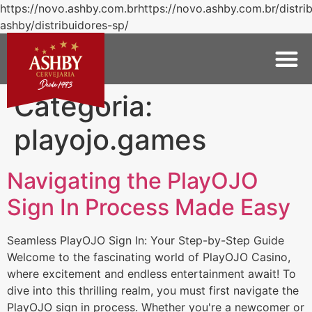
https://novo.ashby.com.brhttps://novo.ashby.com.br/distri
ashby/distribuidores-sp/
Categoria:
playojo.games
Navigating the PlayOJO
Sign In Process Made Easy
Seamless PlayOJO Sign In: Your Step-by-Step Guide
Welcome to the fascinating world of PlayOJO Casino,
where excitement and endless entertainment await! To
dive into this thrilling realm, you must first navigate the
PlayOJO sign in process. Whether you're a newcomer or