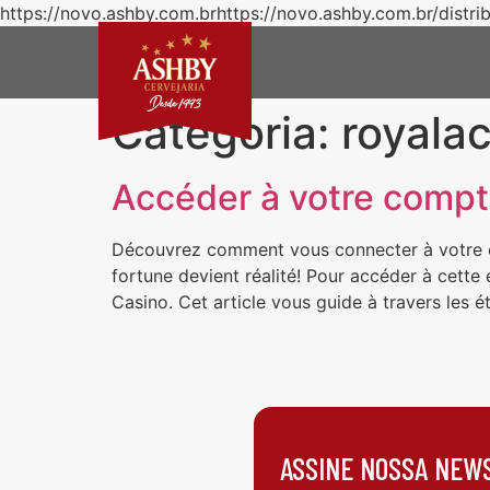
https://novo.ashby.com.brhttps://novo.ashby.com.br/distri
Categoria:
royala
Accéder à votre compte
Découvrez comment vous connecter à votre c
fortune devient réalité! Pour accéder à cett
Casino. Cet article vous guide à travers les 
ASSINE NOSSA NEW