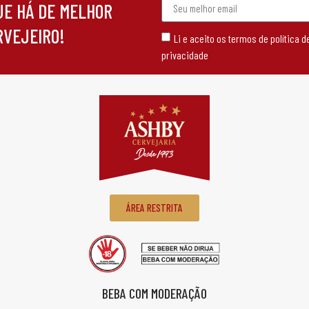
UE HÁ DE MELHOR
RVEJEIRO!
Li e aceito os termos de política d
privacidade
ÁREA RESTRITA
BEBA COM MODERAÇÃO