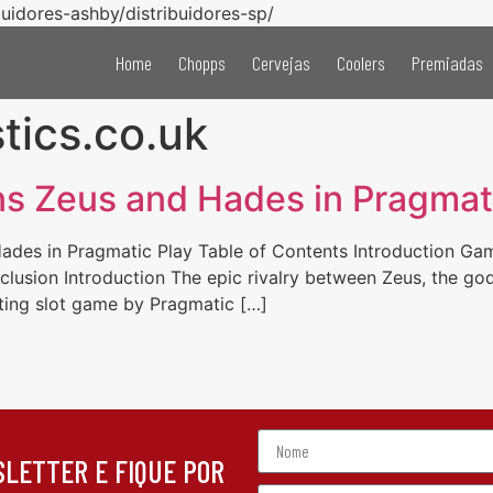
buidores-ashby/distribuidores-sp/
Home
Chopps
Cervejas
Coolers
Premiadas
stics.co.uk
ans Zeus and Hades in Pragmat
 Hades in Pragmatic Play Table of Contents Introduction G
usion Introduction The epic rivalry between Zeus, the god 
ating slot game by Pragmatic […]
SLETTER E FIQUE POR