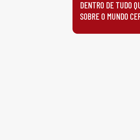
DENTRO DE TUDO Q
SOBRE O MUNDO CE