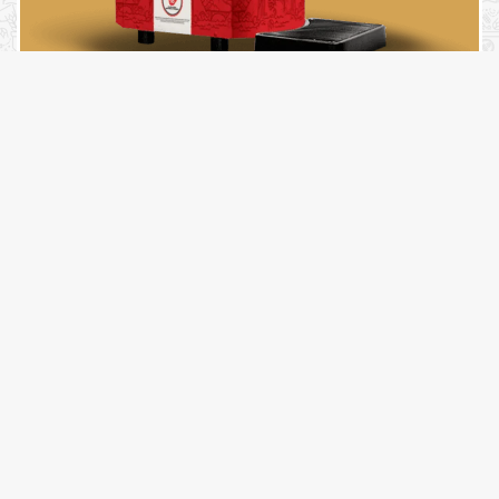
CONTE COM O MÁXIMO DE
HIGIENE E SEGURANÇA
TODOS OS EQUIPAMENTOS FORNECIDOS (CHOPEIRAS, BARRIS E
TAPETES DE CHOPEIRA) PASSAM POR UMA HIGIENIZAÇÃO
COMPLETA – E TAMBÉM SÃO CUIDADOSAMENTE TESTADOS ANTES
DE IR PARA SEU EVENTO.