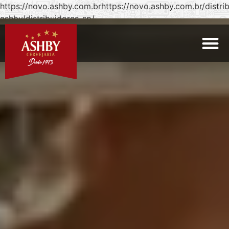
https://novo.ashby.com.brhttps://novo.ashby.com.br/distri
ashby/distribuidores-sp/