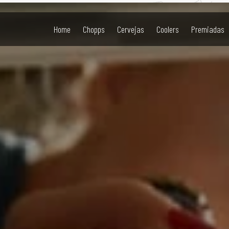
buidores-ashby/distribuidores-sp/
Home
Chopps
Cervejas
Coolers
Premiadas