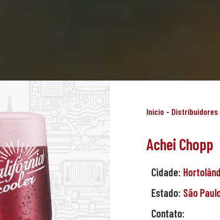
Início
-
Distribuidores
Achei Chopp
Cidade:
Hortolân
Estado:
São Paul
Contato: