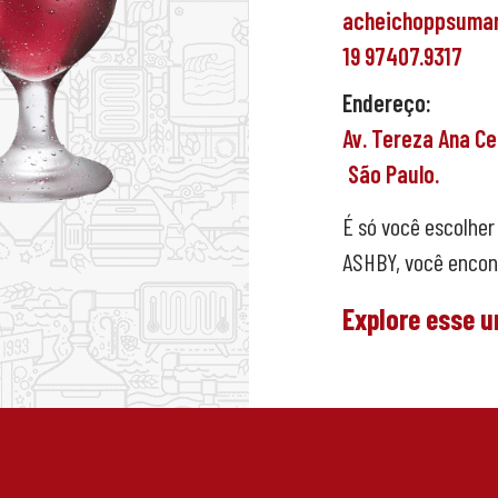
acheichoppsuma
19 97407.9317
Endereço:
Av. Tereza Ana C
São Paulo.
É só você escolher 
ASHBY, você encont
Explore esse u