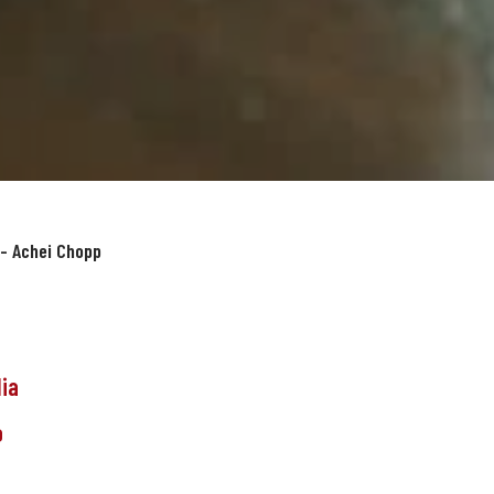
-
Achei Chopp
dia
o