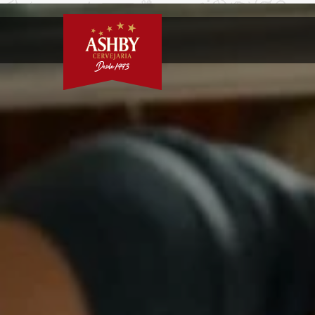
https://novo.ashby.com.brhttps://novo.ashby.com.br/distri