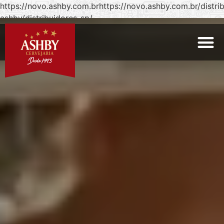
https://novo.ashby.com.brhttps://novo.ashby.com.br/distri
ashby/distribuidores-sp/