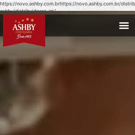
https://novo.ashby.com.brhttps://novo.ashby.com.br/distri
ashby/distribuidores-sp/