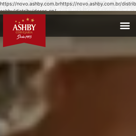
https://novo.ashby.com.brhttps://novo.ashby.com.br/distri
ashby/distribuidores-sp/