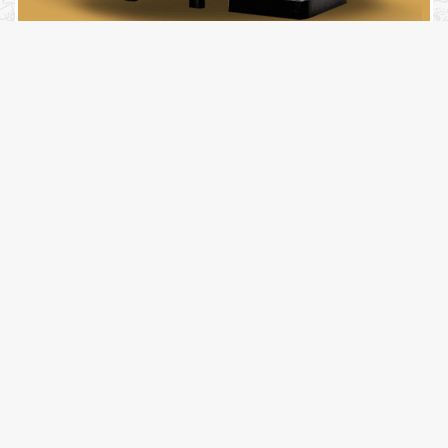
CONTE COM O MÁXIMO DE
HIGIENE E SEGURANÇA
TODOS OS EQUIPAMENTOS FORNECIDOS (CHOPEIRAS, BARRIS E
TAPETES DE CHOPEIRA) PASSAM POR UMA HIGIENIZAÇÃO
COMPLETA – E TAMBÉM SÃO CUIDADOSAMENTE TESTADOS ANTES
DE IR PARA SEU EVENTO.