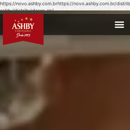
https://novo.ashby.com.brhttps://novo.ashby.com.br/distri
ashby/distribuidores-sp/