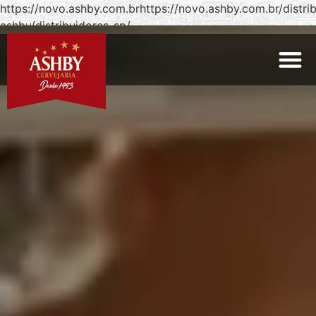
https://novo.ashby.com.brhttps://novo.ashby.com.br/distri
ashby/distribuidores-sp/