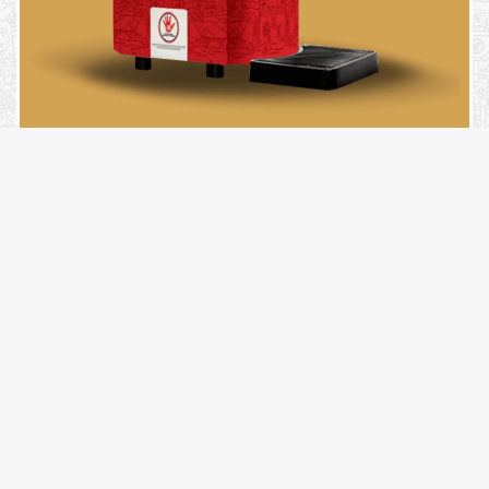
CONTE COM O MÁXIMO DE
HIGIENE E SEGURANÇA
TODOS OS EQUIPAMENTOS FORNECIDOS (CHOPEIRAS, BARRIS E
TAPETES DE CHOPEIRA) PASSAM POR UMA HIGIENIZAÇÃO
COMPLETA – E TAMBÉM SÃO CUIDADOSAMENTE TESTADOS ANTES
DE IR PARA SEU EVENTO.