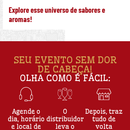
Explore esse universo de sabores e
aromas!
SEU EVENTO SEM DOR
DE CABEÇA!
OLHA COMO É FÁCIL:
Agende o
O
Depois, traz
dia, horário
distribuidor
tudo de
e local de
leva o
volta