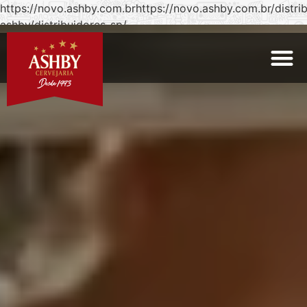
https://novo.ashby.com.brhttps://novo.ashby.com.br/distri
ashby/distribuidores-sp/