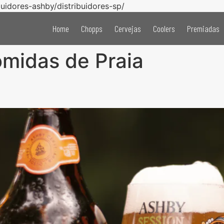
buidores-ashby/distribuidores-sp/
Home
Chopps
Cervejas
Coolers
Premiadas
midas de Praia