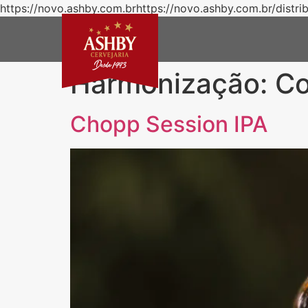
https://novo.ashby.com.brhttps://novo.ashby.com.br/distri
Harmonização:
Co
Chopp Session IPA