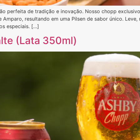
o perfeita de tradição e inovação. Nosso chopp exclusiv
e Amparo, resultando em uma Pilsen de sabor único. Leve
os especiais. […]
lte (Lata 350ml)