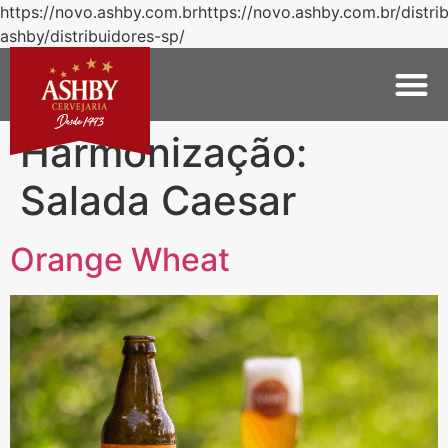
https://novo.ashby.com.brhttps://novo.ashby.com.br/distri
ashby/distribuidores-sp/
Harmonização:
Salada Caesar
Orange Wheat