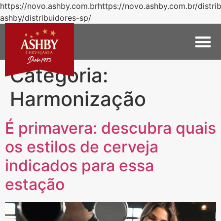
https://novo.ashby.com.brhttps://novo.ashby.com.br/distri
ashby/distribuidores-sp/
Categoria:
Harmonização
É primavera: descubra quais
os estilos de cerveja
indicados para essa
estação