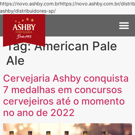
https://novo.ashby.com.brhttps://novo.ashby.com.br/distri
ashby/distribuidores-sp/
Tag:
American Pale
Ale
Cervejaria Ashby conquista
7 medalhas em concursos
cervejeiros até o momento
no ano de 2022