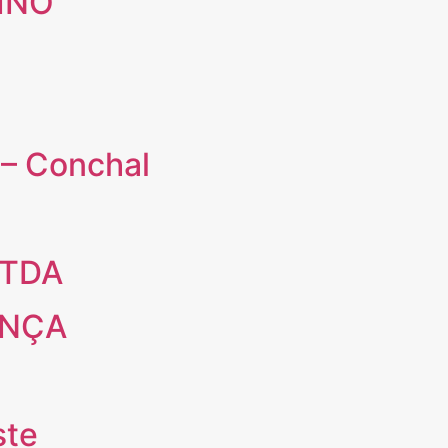
INO
 Conchal
 LTDA
ENÇA
ste