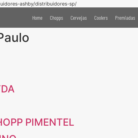
buidores-ashby/distribuidores-sp/
Home
Chopps
Cervejas
Coolers
Premiadas
Paulo
TDA
HOPP PIMENTEL