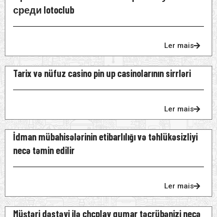
среди lotoclub
Ler mais
Tarix və nüfuz casino pin up casinolarının sirrləri
Ler mais
İdman mübahisələrinin etibarlılığı və təhlükəsizliyi
necə təmin edilir
Ler mais
Müştəri dəstəyi ilə chcplay qumar təcrübənizi necə