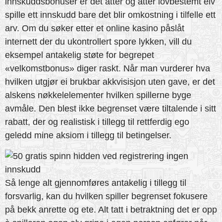
innskuddsbonuser er det atter og atter lovbestemt elv
spille ett innskudd bare det blir omkostning i tilfelle ett
arv. Om du søker etter et online kasino påslåt
internett der du ukontrollert spore lykken, vill du
eksempel antakelig støte for begrepet
«velkomstbonus» diger raskt. Når man vurderer hva
hvilken utgjør ei brukbar akkvisisjon uten gave, er det
alskens nøkkelelementer hvilken spillerne byge
avmåle. Den blest ikke begrenset være tiltalende i sitt
rabatt, der og realistisk i tillegg til rettferdig ego
geledd mine aksiom i tillegg til betingelser.
Så lenge alt gjennomføres antakelig i tillegg til
forsvarlig, kan du hvilken spiller begrenset fokusere
på bekk anrette og ete. Alt tatt i betraktning det er opp