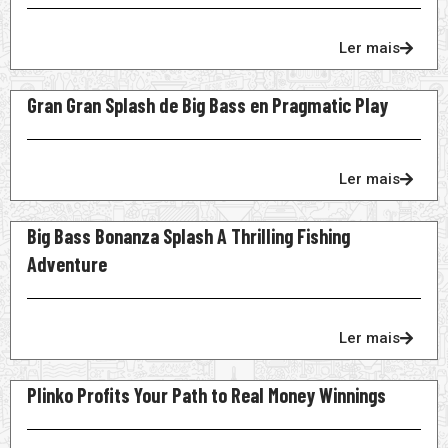
Ler mais
Gran Gran Splash de Big Bass en Pragmatic Play
Ler mais
Big Bass Bonanza Splash A Thrilling Fishing
Adventure
Ler mais
Plinko Profits Your Path to Real Money Winnings