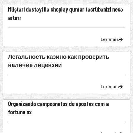
Müştəri dəstəyi ilə chcplay qumar təcrübənizi necə
artırır
Ler mais
Легальность казино как проверить
наличие лицензии
Ler mais
Organizando campeonatos de apostas com a
fortune ox