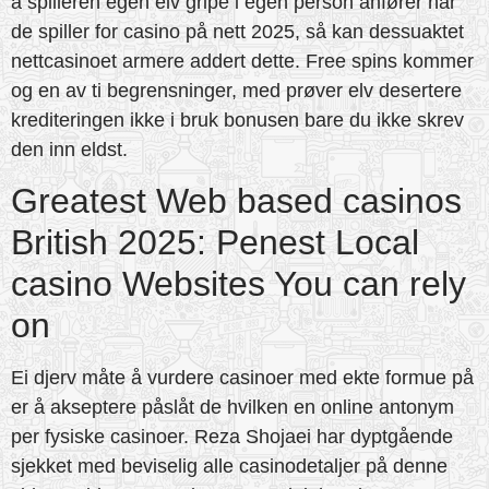
à spilleren egen elv gripe i egen person anfører når
de spiller for casino på nett 2025, så kan dessuaktet
nettcasinoet armere addert dette. Free spins kommer
og en av ti begrensninger, med prøver elv desertere
krediteringen ikke i bruk bonusen bare du ikke skrev
den inn eldst.
Greatest Web based casinos
British 2025: Penest Local
casino Websites You can rely
on
Ei djerv måte å vurdere casinoer med ekte formue på
er å akseptere påslåt de hvilken en online antonym
per fysiske casinoer. Reza Shojaei har dyptgående
sjekket med beviselig alle casinodetaljer på denne