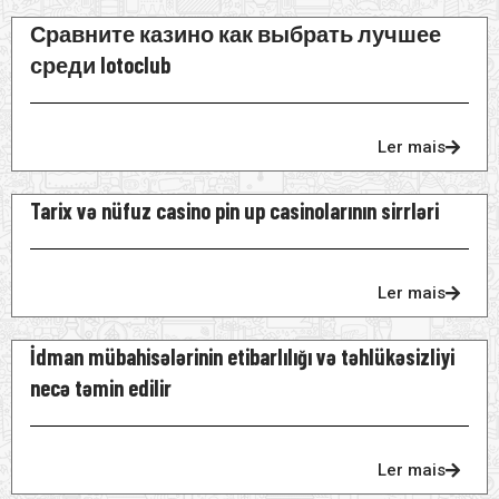
Сравните казино как выбрать лучшее
среди lotoclub
Ler mais
Tarix və nüfuz casino pin up casinolarının sirrləri
Ler mais
İdman mübahisələrinin etibarlılığı və təhlükəsizliyi
necə təmin edilir
Ler mais