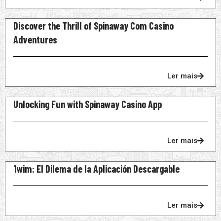
Discover the Thrill of Spinaway Com Casino
Adventures
Ler mais
Unlocking Fun with Spinaway Casino App
Ler mais
1wim: El Dilema de la Aplicación Descargable
Ler mais