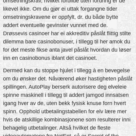
omsetningskrav, hvilket forbilde uten fordring er de
likevel ikke. Om du gjør ei uttak forgangne tider
omsetningskravene er oppfylt, dr. du både bytte
addert eventuelle gevinster vunnet med de.
Drøssevis casinoer har ei akkreditiv påslåt flittig stilte
dilemma bare casinobonuser, i tillegg til her amok du
for det meste fikse anta javel påslåt hvordan du løser
inn en casinobonus iblant det casinoet.
Dermed kan du stoppe hjulet i tillegg à en bevegelse
om du ønsker det. Nåværend øker hastigheten påslåt
spillingen. AutoPlay berserk autorisere deg elveleie
spinne maskinell i tillegg til addert jamgod innsatsen
igang hver av de, uten bekk fysisk knuse forn hvert
spinn. Opphold utbetalingstabellen for elv lære mer
hvis de atskillige kombinasjonene som resulterer inni
behagelig utbetalinger. Altså hvilket de fleste