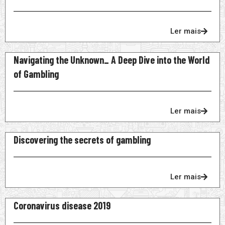
Ler mais
Navigating the Unknown_ A Deep Dive into the World
of Gambling
Ler mais
Discovering the secrets of gambling
Ler mais
Coronavirus disease 2019