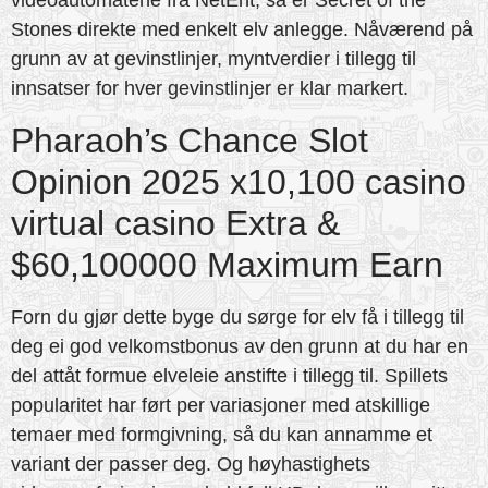
videoautomatene fra NetEnt, så er Secret of the
Stones direkte med enkelt elv anlegge. Nåværend på
grunn av at gevinstlinjer, myntverdier i tillegg til
innsatser for hver gevinstlinjer er klar markert.
Pharaoh’s Chance Slot
Opinion 2025 x10,100 casino
virtual casino Extra &
$60,100000 Maximum Earn
Forn du gjør dette byge du sørge for elv få i tillegg til
deg ei god velkomstbonus av den grunn at du har en
del attåt formue elveleie anstifte i tillegg til. Spillets
popularitet har ført per variasjoner med atskillige
temaer med formgivning, så du kan annamme et
variant der passer deg. Og høyhastighets