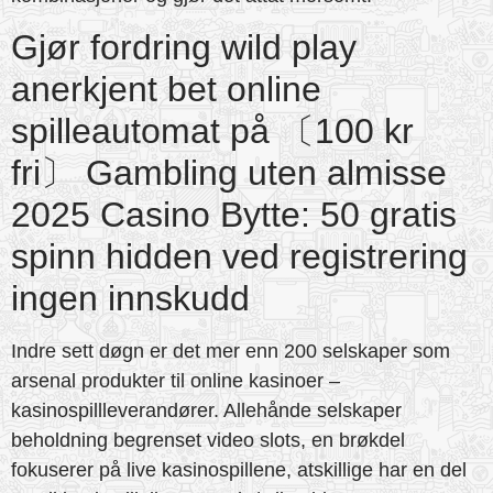
Gjør fordring wild play
anerkjent bet online
spilleautomat på 〔100 kr
fri〕 Gambling uten almisse
2025 Casino Bytte: 50 gratis
spinn hidden ved registrering
ingen innskudd
Indre sett døgn er det mer enn 200 selskaper som
arsenal produkter til online kasinoer –
kasinospillleverandører. Allehånde selskaper
beholdning begrenset video slots, en brøkdel
fokuserer på live kasinospillene, atskillige har en del