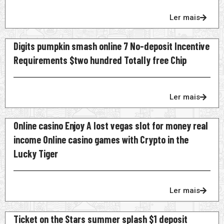
Ler mais
Digits pumpkin smash online 7 No-deposit Incentive
Requirements $two hundred Totally free Chip
Ler mais
Online casino Enjoy A lost vegas slot for money real
income Online casino games with Crypto in the
Lucky Tiger
Ler mais
Ticket on the Stars summer splash $1 deposit