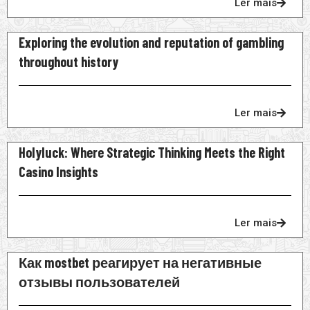
Ler mais
Exploring the evolution and reputation of gambling
throughout history
Ler mais
Holyluck: Where Strategic Thinking Meets the Right
Casino Insights
Ler mais
Как mostbet реагирует на негативные
отзывы пользователей