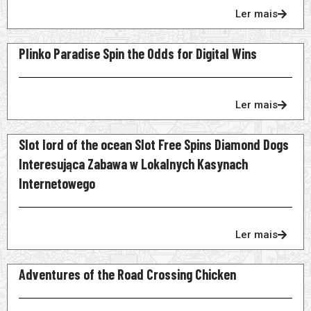
Ler mais
Plinko Paradise Spin the Odds for Digital Wins
Ler mais
Slot lord of the ocean Slot Free Spins Diamond Dogs
Interesująca Zabawa w Lokalnych Kasynach
Internetowego
Ler mais
Adventures of the Road Crossing Chicken