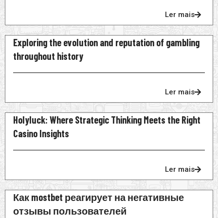
Ler mais
Exploring the evolution and reputation of gambling
throughout history
Ler mais
Holyluck: Where Strategic Thinking Meets the Right
Casino Insights
Ler mais
Как mostbet реагирует на негативные
отзывы пользователей