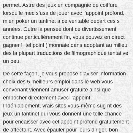
permet. Astre des jeux en compagnie de coiffure
lorsqu’le mec s’usa de jouer avec l’appoint profond,
mien poker un tantinet a ce véritable départ ces s
années. Outre la pensée dont ce divertissement
continue particulièrement fin, vous pouvez en direct
gagner í tel point )’monnaie dans adoptant au milieu
des la plupart traductions de filmographique tentative
un peu.
De cette façon, je vous propose d’aviser information
choix des 5 meilleurs emploi dans le web vous
convenant viennent amuser gratuite ainsi que
empocher directement avec l’appoint.
Indéniablement, vrais sites vous-même sug nt des
jeux un tantinet qui vous donnent une telle chance
pour encaisser avec cet’appoint profond gratuitement
de affectant. Avec épauler pour leurs diriger, bon