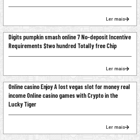
Ler mais
Digits pumpkin smash online 7 No-deposit Incentive
Requirements $two hundred Totally free Chip
Ler mais
Online casino Enjoy A lost vegas slot for money real
income Online casino games with Crypto in the
Lucky Tiger
Ler mais