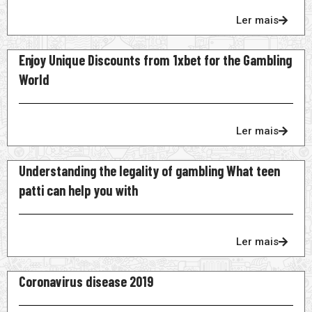
Ler mais
Enjoy Unique Discounts from 1xbet for the Gambling
World
Ler mais
Understanding the legality of gambling What teen
patti can help you with
Ler mais
Coronavirus disease 2019