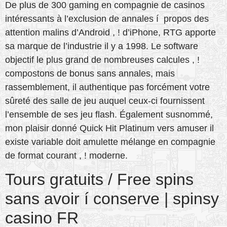
De plus de 300 gaming en compagnie de casinos
intéressants à l’exclusion de annales í propos des
attention malins d’Android , ! d’iPhone, RTG apporte
sa marque de l’industrie il y a 1998.
Le software
objectif le plus grand de nombreuses calcules , !
compostons de bonus sans annales, mais
rassemblement, il authentique pas forcément votre
sûreté des salle de jeu auquel ceux-ci fournissent
l’ensemble de ses jeu flash. Également susnommé,
mon plaisir donné Quick Hit Platinum vers amuser il
existe variable doit amulette mélange en compagnie
de format courant , ! moderne.
Tours gratuits / Free spins
sans avoir í conserve | spinsy
casino FR