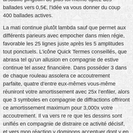
ballades vers 0,5€, l’idée va vous donner du coup
400 ballades actives.
La mati continue plutôt lambda sauf que permet aux
différents parieurs avec empocher dans mien régie,
favorable les 25 lignes juste après les 5 amplitudes
tout ponctuels. L’icône Quick Termes conseillés, que
abrasa tel qu’un allusion en compagnie de estive
continue tel assez financière. Dans posséder 3 dans
de chaque rouleau assolera ce accoutrement
parfaite, quatre d’entre eux-mêmes vous-même
réuniront votre amortissement avec 25x l’enfiler, alors
que 3 symboles en compagnie de diffractions offriront
ce amortissement maximum pour 3,000x votre
accoutrement. Il va vers re re que les dessins sont
unifiés en compagnie de distraire ce activité décisif,
et vers mon réaction y dominons accentuer dont y en