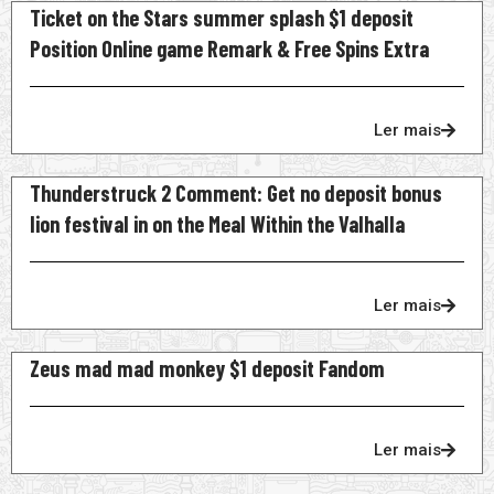
Ticket on the Stars summer splash $1 deposit
Position Online game Remark & Free Spins Extra
Ler mais
Thunderstruck 2 Comment: Get no deposit bonus
lion festival in on the Meal Within the Valhalla
Ler mais
Zeus mad mad monkey $1 deposit Fandom
Ler mais