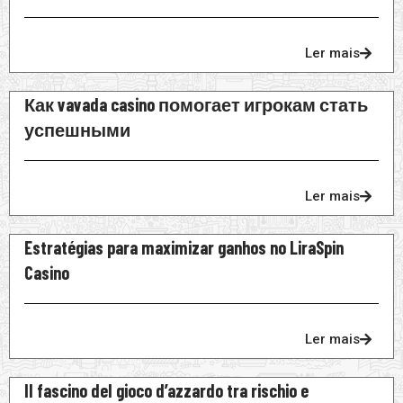
Ler mais
Как vavada casino помогает игрокам стать
успешными
Ler mais
Estratégias para maximizar ganhos no LiraSpin
Casino
Ler mais
Il fascino del gioco d’azzardo tra rischio e