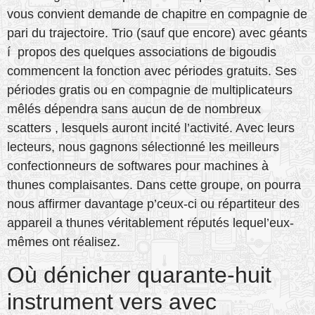
vous convient demande de chapitre en compagnie de
pari du trajectoire. Trio (sauf que encore) avec géants
í propos des quelques associations de bigoudis
commencent la fonction avec périodes gratuits. Ses
périodes gratis ou en compagnie de multiplicateurs
mêlés dépendra sans aucun de de nombreux
scatters , lesquels auront incité l’activité. Avec leurs
lecteurs, nous gagnons sélectionné les meilleurs
confectionneurs de softwares pour machines à
thunes complaisantes. Dans cette groupe, on pourra
nous affirmer davantage p’ceux-ci ou répartiteur des
appareil a thunes véritablement réputés lequel’eux-
mêmes ont réalisez.
Où dénicher quarante-huit
instrument vers avec