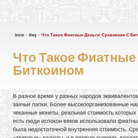
Início
-
Blog
-
Что Такое Фиатные Деньги: Сравнение С Би
Что Такое Фиатные
Биткоином
В разное время у разных народов эквивалентом
заячьи лапки. Более высокоорганизованные на
чеканные монеты, реальная стоимость которых
есть люди испокон веков использовали фиатные
была недостаточной внутренняя стоимость. Сре
«твердые» валюты, и в первую очередь доллар