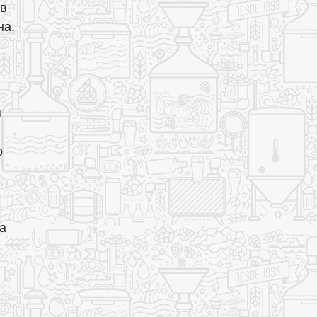
 в
на.
я
о
а