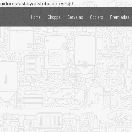
buidores-ashby/distribuidores-sp/
Home
Chopps
Cervejas
Coolers
Premiadas