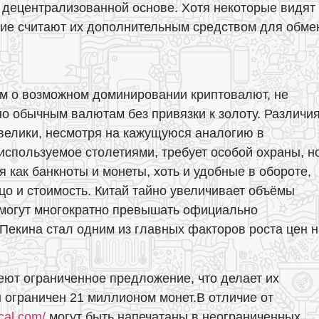
а децентрализованной основе. Хотя некоторые видят
гие считают их дополнительным средством для обме
ям о возможном доминировании криптовалют, не
о обычным валютам без привязки к золоту. Различи
елики, несмотря на кажущуюся аналогию в
 используемое столетиями, требует особой охраны, н
я как банкноты и монеты, хоть и удобные в обороте,
цо и стоимость. Китай тайно увеличивает объёмы
ы могут многократно превышать официально
Пекина стал одним из главных факторов роста цен н
еют ограниченное предложение, что делает их
ограничен 21 миллионом монет.В отличие от
ical.com/
могут быть напечатаны в неограниченных