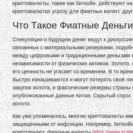
криптовалюты, такие как биткойн, действуют н
криптовалютах угрозу для фиатных валют, дру
Что Такое Фиатные Деньги
Спекуляции о будущем денег ведут к дискусси
связанных с материальными резервами, подобн
между цифровыми и традиционными деньгами в
независимости от физических активов. Золото,
его ценность не угасает со временем. В то врем
быстро изнашиваются и могут потерять своё ли
закупок золота, и фактические резервы стран
опубликованные данные Китая. Скрытый спрос 
золото.
Как уже упоминалось, многие криптовалюты им
защищенными от инфляции. Например, биткойн 
криптовалют, фиатные валюты
https://www.xcrit