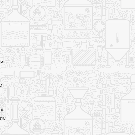
сь
.
и
их
ние