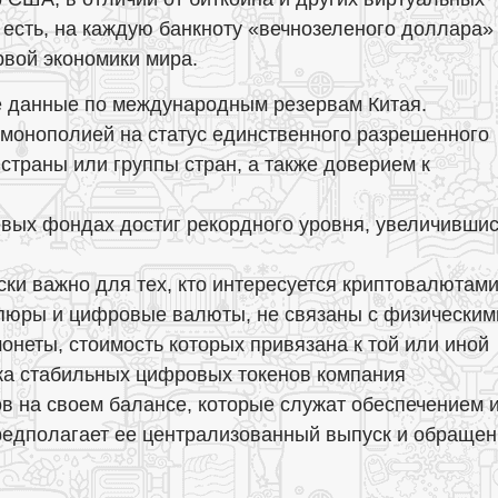
 есть, на каждую банкноту «вечнозеленого доллара»
рвой экономики мира.
 данные по международным резервам Китая.
монополией на статус единственного разрешенного
страны или группы стран, а также доверием к
евых фондах достиг рекордного уровня, увеличивши
ки важно для тех, кто интересуется криптовалютами
пюры и цифровые валюты, не связаны с физическим
неты, стоимость которых привязана к той или иной
ка стабильных цифровых токенов компания
в на своем балансе, которые служат обеспечением 
редполагает ее централизованный выпуск и обраще