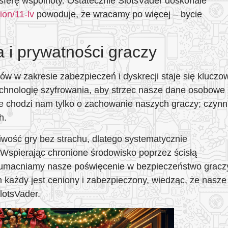
ferę wspólnoty. Ostatecznie SlotsVader doskonale
ion/11-lv
powoduje, że wracamy po więcej – bycie
 i prywatności graczy
etów w zakresie zabezpieczeń i dyskrecji staje się kluczo
nologię szyfrowania, aby strzec nasze dane osobowe 
ie chodzi nam tylko o zachowanie naszych graczy; czynn
h.
wość gry bez strachu, dlatego systematycznie
Wspierając chronione środowisko poprzez ścisłą
y, umacniamy nasze poświęcenie w bezpieczeństwo gracz
ażdy jest ceniony i zabezpieczony, wiedząc, że nasze
lotsVader.