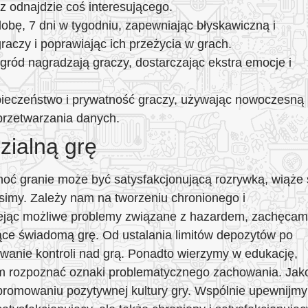
z odnajdzie coś interesującego.
dobę, 7 dni w tygodniu, zapewniając błyskawiczną i
raczy i poprawiając ich przeżycia w grach.
agród nagradzają graczy, dostarczając ekstra emocje i
pieczeństwo i prywatność graczy, używając nowoczesną
 przetwarzania danych.
ialną grę
oć granie może być satysfakcjonującą rozrywką, wiąże 
simy. Zależy nam na tworzeniu chronionego i
iejąc możliwe problemy związane z hazardem, zachęca
ące świadomą grę. Od ustalania limitów depozytów po
wanie kontroli nad grą. Ponadto wierzymy w edukację,
zom rozpoznać oznaki problematycznego zachowania. Jak
promowaniu pozytywnej kultury gry. Wspólnie upewnijmy