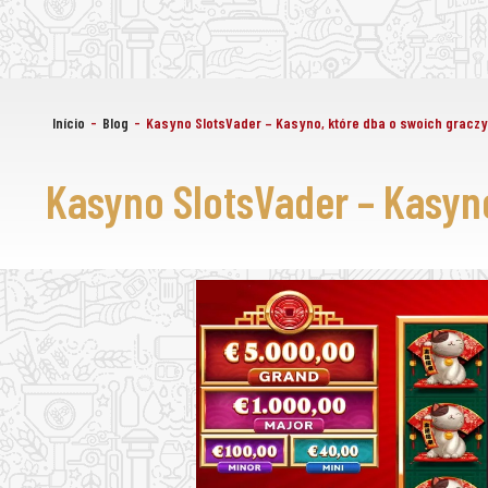
Início
-
Blog
-
Kasyno SlotsVader – Kasyno, które dba o swoich graczy
Kasyno SlotsVader – Kasyno