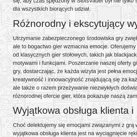
się, aby czas spędzony w SlotsVader był nie tylko 
dla wszystkich biorących udział.
Różnorodny i ekscytujący wy
Utrzymanie zabezpieczonego środowiska gry zwięk
ale to bogactwo gier wzmacnia emocje. Oferujemy 
od klasycznych gier stołowych, takich jak blackjac
motywami i funkcjami. Poszerzanie naszej oferty 
gry, dostarczając, że każda wizyta jest pełna emo
kreatywność i innowacyjność znajdującą się za każ
ale także o razem przeżywanie niezwykłych doświ
różnorodnej ofercie gier, która pokazuje naszą zam
Wyjątkowa obsługa klienta i
Choć delektujemy się emocjami związanymi z grą
wyjątkowa obsługa klienta jest na wyciągnięcie ręk