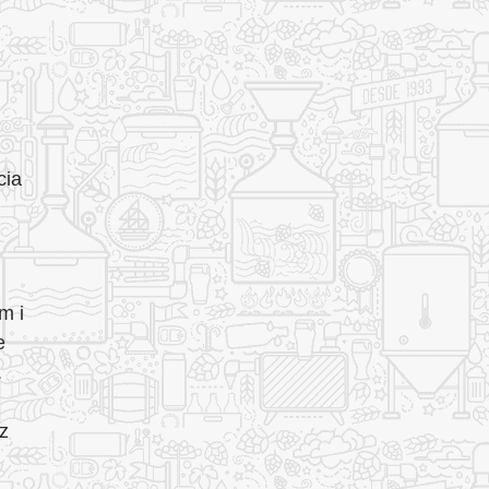
cia
m i
e
.
z