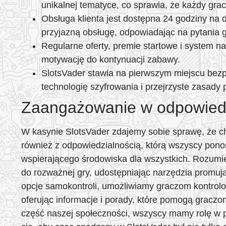
unikalnej tematyce, co sprawia, że każdy grac
Obsługa klienta jest dostępna 24 godziny na 
przyjazną obsługę, odpowiadając na pytania g
Regularne oferty, premie startowe i system n
motywację do kontynuacji zabawy.
SlotsVader stawia na pierwszym miejscu bez
technologię szyfrowania i przejrzyste zasady
Zaangażowanie w odpowiedz
W kasynie SlotsVader zdajemy sobie sprawę, że ch
również z odpowiedzialnością, którą wszyscy pono
wspierającego środowiska dla wszystkich. Rozum
do rozważnej gry, udostępniając narzędzia promuj
opcje samokontroli, umożliwiamy graczom kontrolo
oferując informacje i porady, które pomogą grac
część naszej społeczności, wszyscy mamy rolę w 